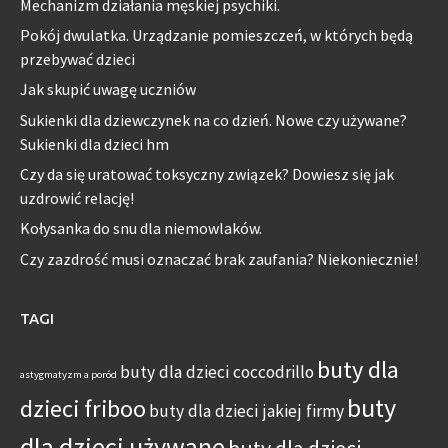
Mechanizm działania męskiej psychiki.
Pokój dwulatka. Urządzanie pomieszczeń, w których będą
przebywać dzieci
Jak skupić uwagę uczniów
Sukienki dla dziewczynek na co dzień. Nowe czy używane?
Sukienki dla dzieci hm
Czy da się uratować toksyczny związek? Dowiesz się jak
uzdrowić relację!
Kołysanka do snu dla niemowlaków.
Czy zazdrość musi oznaczać brak zaufania? Niekoniecznie!
TAGI
buty dla
buty dla dzieci coccodrillo
astygmatyzm a poród
buty
dzieci friboo
buty dla dzieci jakiej firmy
dla dzieci używane
buty dla dzieci