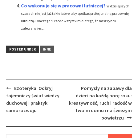
Co wykonuje się w pracowni lutniczej?
W dzisiejszych
czasach nie jest już takie łatwe, aby spotkać profesjonalną pracownię
lutniczą. Dlaczego? Przede wszystkim dlatego, że nasz rynek
zalewany jest...
POSTED UNDER
INNE
Post
Ezoteryka: Odkryj
Pomysły na zabawy dla
navigation
tajemniczy świat wiedzy
dzieci na każdą porę roku:
duchowej i praktyk
kreatywność, ruch i radość w
samorozwoju
twoim domu i na świeżym
powietrzu
Szukaj: