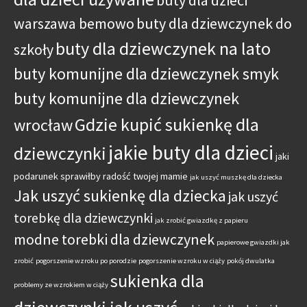
warszawa bemowo
buty dla dziewczynek do
buty dla dziewczynek na lato
szkoły
buty komunijne dla dziewczynek smyk
buty komunijne dla dziewczynek
Gdzie kupić sukienkę dla
wrocław
jakie buty dla dzieci
dziewczynki
jaki
podarunek sprawiłby radość twojej mamie
jak uszyć muszkę dla dziecka
Jak uszyć sukienkę dla dziecka
jak uszyć
torebkę dla dziewczynki
jak zrobić gwiazdkę z papieru
modne torebki dla dziewczynek
papierowe gwiazdki jak
zrobić
pogorszenie wzroku po porodzie
pogorszenie wzroku w ciąży
pokój dwulatka
sukienka dla
problemy ze wzrokiem w ciąży