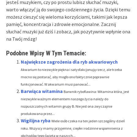
jesteś muzykiem, czy po prostu lubisz słuchać muzyki,
warto włączyć ją do swojego codziennego życia. Dzięki temu
możesz cieszyć się wieloma korzyściami, takimi jak lepsza
pamięć, koncentracja i zdrowie emocjonalne. Zacznij
słuchać muzyki już dziś i zobacz, jak pozytywnie wpłynie ona
na Twój mózg!
Podobne Wpisy W Tym Temacie:
Największe zagrożenia dla ryb akwariowych
Akwarium to niezwykle piękna i satysfakcjonują rzecz, ale trzeba
mocno się postarać, aby mogło ono faktycznie poprawnie
funkcjonować. W akwarium musi panować...
Barwiąca witamina
Barwnik ryboflawina: Witamina która, jest
niezwykle ważnym elementem naszego życia należy do
rozpuszczalnych witamin grupy B. Nie jest ona zwyczajnie
produkowana przez...
Wigilijna ryba
Wiele osób czeka na ten jeden szczególny dzień
roku. Wszyscy mamy przyjemne, ciepłe i rodzinne wspomnienia z
obchodów tego święta w naszych...