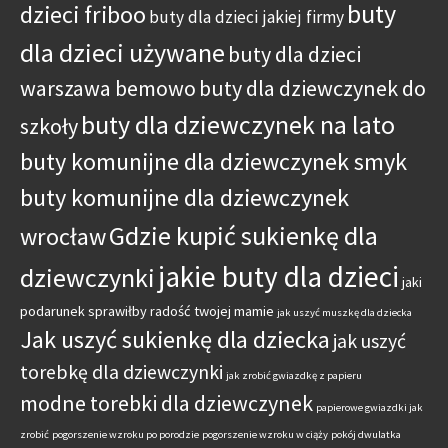
buty
dzieci friboo
buty dla dzieci jakiej firmy
dla dzieci używane
buty dla dzieci
warszawa bemowo
buty dla dziewczynek do
buty dla dziewczynek na lato
szkoły
buty komunijne dla dziewczynek smyk
buty komunijne dla dziewczynek
Gdzie kupić sukienkę dla
wrocław
jakie buty dla dzieci
dziewczynki
jaki
podarunek sprawiłby radość twojej mamie
jak uszyć muszkę dla dziecka
Jak uszyć sukienkę dla dziecka
jak uszyć
torebkę dla dziewczynki
jak zrobić gwiazdkę z papieru
modne torebki dla dziewczynek
papierowe gwiazdki jak
zrobić
pogorszenie wzroku po porodzie
pogorszenie wzroku w ciąży
pokój dwulatka