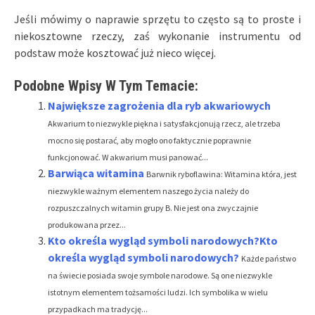
Jeśli mówimy o naprawie sprzętu to często są to proste i
niekosztowne rzeczy, zaś wykonanie instrumentu od
podstaw może kosztować już nieco więcej.
Podobne Wpisy W Tym Temacie:
Największe zagrożenia dla ryb akwariowych
Akwarium to niezwykle piękna i satysfakcjonują rzecz, ale trzeba
mocno się postarać, aby mogło ono faktycznie poprawnie
funkcjonować. W akwarium musi panować...
Barwiąca witamina
Barwnik ryboflawina: Witamina która, jest
niezwykle ważnym elementem naszego życia należy do
rozpuszczalnych witamin grupy B. Nie jest ona zwyczajnie
produkowana przez...
Kto określa wygląd symboli narodowych?Kto
określa wygląd symboli narodowych?
Każde państwo
na świecie posiada swoje symbole narodowe. Są one niezwykle
istotnym elementem tożsamości ludzi. Ich symbolika w wielu
przypadkach ma tradycję...