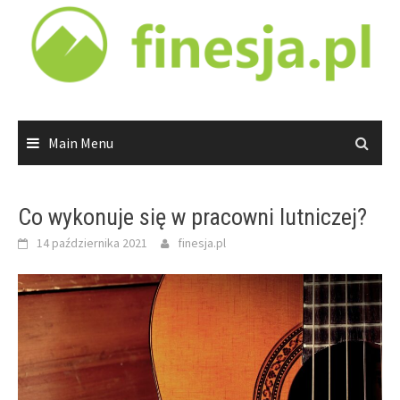
Skip
to
content
Main Menu
Co wykonuje się w pracowni lutniczej?
14 października 2021
finesja.pl