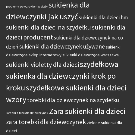
sukienka dla
problemy ze wzrokiem w ciąży
dziewczynki jak uszyć
sukienki dla dzieci hm
sukienki dla dzieci na szydełku
sukienki dla
dzieci producent
sukienki dla dziewczynek na co
sukienki dla dziewczynek używane
dzień
sukienki
dziewczęce sklep internetowy
sukienki dziewczęce warszawa
szydełkowa
sukienki violetty dla dzieci
sukienka dla dziewczynki krok po
kroku
szydełkowe sukienki dla dzieci
wzory
torebki dla dziewczynek na szydełku
Zara sukienki dla dzieci
Torebki z filcu dla dziewczynek
zara torebki dla dziewczynek
zielone sukienki dla
dzieci