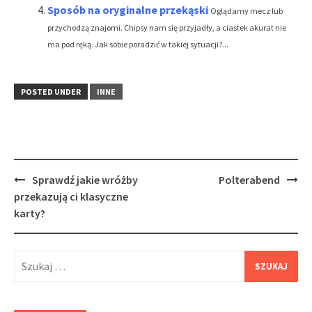
Sposób na oryginalne przekąski
Oglądamy mecz lub
przychodzą znajomi. Chipsy nam się przyjadły, a ciastek akurat nie
ma pod ręką. Jak sobie poradzić w takiej sytuacji?...
POSTED UNDER
INNE
Post
Sprawdź jakie wróżby
Polterabend
navigation
przekazują ci klasyczne
karty?
Szukaj: