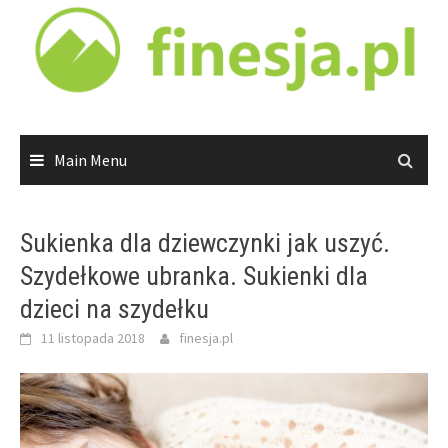
Skip
to
content
Main Menu
Sukienka dla dziewczynki jak uszyć.
Szydełkowe ubranka. Sukienki dla
dzieci na szydełku
11 listopada 2018
finesja.pl