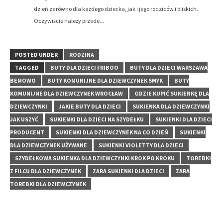
dzień zarówno dla każdego dziecka, jak i jego rodziców i bliskich.
Oczywiście należy przede...
POSTED UNDER
RODZINA
TAGGED
BUTY DLA DZIECI FRIBOO
BUTY DLA DZIECI WARSZAWA
BEMOWO
BUTY KOMUNIJNE DLA DZIEWCZYNEK SMYK
BUTY
KOMUNIJNE DLA DZIEWCZYNEK WROCŁAW
GDZIE KUPIĆ SUKIENKĘ DLA
DZIEWCZYNKI
JAKIE BUTY DLA DZIECI
SUKIENKA DLA DZIEWCZYNKI
JAK USZYĆ
SUKIENKI DLA DZIECI NA SZYDEŁKU
SUKIENKI DLA DZIECI
PRODUCENT
SUKIENKI DLA DZIEWCZYNEK NA CO DZIEŃ
SUKIENKI
DLA DZIEWCZYNEK UŻYWANE
SUKIENKI VIOLETTY DLA DZIECI
SZYDEŁKOWA SUKIENKA DLA DZIEWCZYNKI KROK PO KROKU
TOREBKI
Z FILCU DLA DZIEWCZYNEK
ZARA SUKIENKI DLA DZIECI
ZARA
TOREBKI DLA DZIEWCZYNEK