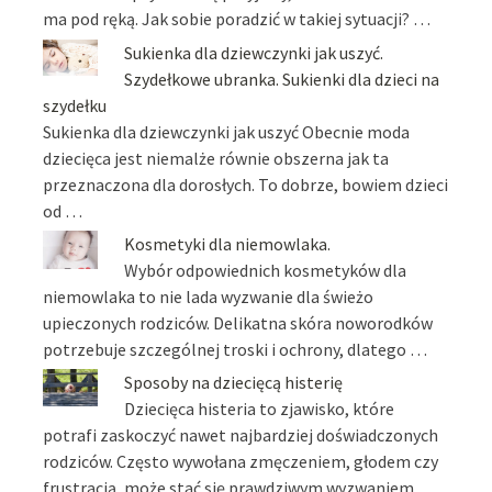
ma pod ręką. Jak sobie poradzić w takiej sytuacji? …
Sukienka dla dziewczynki jak uszyć.
Szydełkowe ubranka. Sukienki dla dzieci na
szydełku
Sukienka dla dziewczynki jak uszyć Obecnie moda
dziecięca jest niemalże równie obszerna jak ta
przeznaczona dla dorosłych. To dobrze, bowiem dzieci
od …
Kosmetyki dla niemowlaka.
Wybór odpowiednich kosmetyków dla
niemowlaka to nie lada wyzwanie dla świeżo
upieczonych rodziców. Delikatna skóra noworodków
potrzebuje szczególnej troski i ochrony, dlatego …
Sposoby na dziecięcą histerię
Dziecięca histeria to zjawisko, które
potrafi zaskoczyć nawet najbardziej doświadczonych
rodziców. Często wywołana zmęczeniem, głodem czy
frustracją, może stać się prawdziwym wyzwaniem …