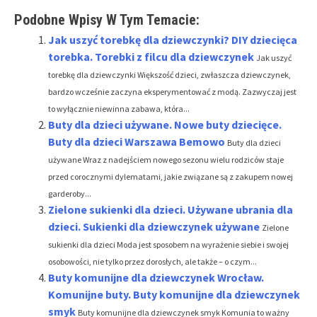
Podobne Wpisy W Tym Temacie:
Jak uszyć torebkę dla dziewczynki? DIY dziecięca
torebka. Torebki z filcu dla dziewczynek
Jak uszyć
torebkę dla dziewczynki Większość dzieci, zwłaszcza dziewczynek,
bardzo wcześnie zaczyna eksperymentować z modą. Zazwyczaj jest
to wyłącznie niewinna zabawa, która...
Buty dla dzieci używane. Nowe buty dziecięce.
Buty dla dzieci Warszawa Bemowo
Buty dla dzieci
używane Wraz z nadejściem nowego sezonu wielu rodziców staje
przed corocznymi dylematami, jakie związane są z zakupem nowej
garderoby...
Zielone sukienki dla dzieci. Używane ubrania dla
dzieci. Sukienki dla dziewczynek używane
Zielone
sukienki dla dzieci Moda jest sposobem na wyrażenie siebie i swojej
osobowości, nie tylko przez dorosłych, ale także – o czym...
Buty komunijne dla dziewczynek Wrocław.
Komunijne buty. Buty komunijne dla dziewczynek
smyk
Buty komunijne dla dziewczynek smyk Komunia to ważny