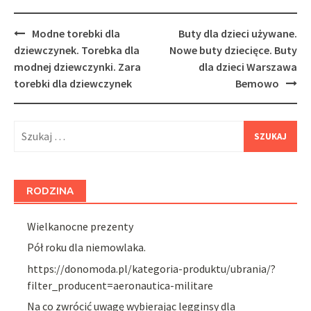
Post
Modne torebki dla
Buty dla dzieci używane.
navigation
dziewczynek. Torebka dla
Nowe buty dziecięce. Buty
modnej dziewczynki. Zara
dla dzieci Warszawa
torebki dla dziewczynek
Bemowo
Szukaj:
RODZINA
Wielkanocne prezenty
Pół roku dla niemowlaka.
https://donomoda.pl/kategoria-produktu/ubrania/?
filter_producent=aeronautica-militare
Na co zwrócić uwagę wybierając legginsy dla