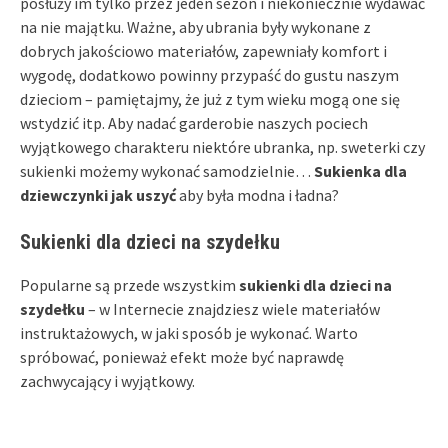
posłuży im tylko przez jeden sezon i niekoniecznie wydawać
na nie majątku. Ważne, aby ubrania były wykonane z
dobrych jakościowo materiałów, zapewniały komfort i
wygodę, dodatkowo powinny przypaść do gustu naszym
dzieciom – pamiętajmy, że już z tym wieku mogą one się
wstydzić itp. Aby nadać garderobie naszych pociech
wyjątkowego charakteru niektóre ubranka, np. sweterki czy
sukienki możemy wykonać samodzielnie…
Sukienka dla
dziewczynki jak uszyć
aby była modna i ładna?
Sukienki dla dzieci na szydełku
Popularne są przede wszystkim
sukienki dla dzieci na
szydełku
– w Internecie znajdziesz wiele materiałów
instruktażowych, w jaki sposób je wykonać. Warto
spróbować, ponieważ efekt może być naprawdę
zachwycający i wyjątkowy.