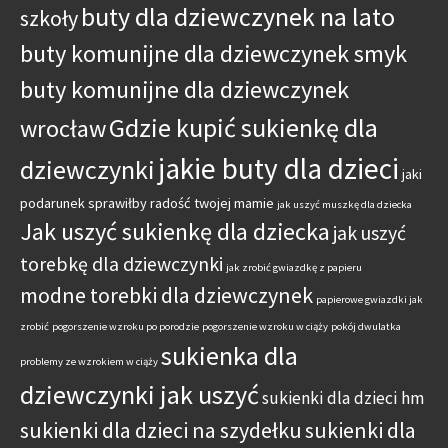
buty dla dziewczynek na lato
szkoły
buty komunijne dla dziewczynek smyk
buty komunijne dla dziewczynek
Gdzie kupić sukienkę dla
wrocław
jakie buty dla dzieci
dziewczynki
jaki
podarunek sprawiłby radość twojej mamie
jak uszyć muszkę dla dziecka
Jak uszyć sukienkę dla dziecka
jak uszyć
torebkę dla dziewczynki
jak zrobić gwiazdkę z papieru
modne torebki dla dziewczynek
papierowe gwiazdki jak
zrobić
pogorszenie wzroku po porodzie
pogorszenie wzroku w ciąży
pokój dwulatka
sukienka dla
problemy ze wzrokiem w ciąży
dziewczynki jak uszyć
sukienki dla dzieci hm
sukienki dla dzieci na szydełku
sukienki dla