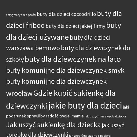
buty dla
buty dla dzieci coccodrillo
astygmatyzm a poród
buty
dzieci friboo
buty dla dzieci jakiej firmy
dla dzieci używane
buty dla dzieci
warszawa bemowo
buty dla dziewczynek do
buty dla dziewczynek na lato
szkoły
buty komunijne dla dziewczynek smyk
buty komunijne dla dziewczynek
Gdzie kupić sukienkę dla
wrocław
jakie buty dla dzieci
dziewczynki
jaki
podarunek sprawiłby radość twojej mamie
jak uszyć muszkę dla dziecka
Jak uszyć sukienkę dla dziecka
jak uszyć
torebkę dla dziewczynki
jak zrobić gwiazdkę z papieru