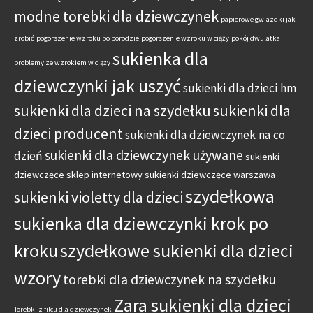
modne torebki dla dziewczynek
papierowe gwiazdki jak
zrobić
pogorszenie wzroku po porodzie
pogorszenie wzroku w ciąży
pokój dwulatka
sukienka dla
problemy ze wzrokiem w ciąży
dziewczynki jak uszyć
sukienki dla dzieci hm
sukienki dla dzieci na szydełku
sukienki dla
dzieci producent
sukienki dla dziewczynek na co
sukienki dla dziewczynek używane
dzień
sukienki
dziewczęce sklep internetowy
sukienki dziewczęce warszawa
szydełkowa
sukienki violetty dla dzieci
sukienka dla dziewczynki krok po
kroku
szydełkowe sukienki dla dzieci
wzory
torebki dla dziewczynek na szydełku
Zara sukienki dla dzieci
Torebki z filcu dla dziewczynek