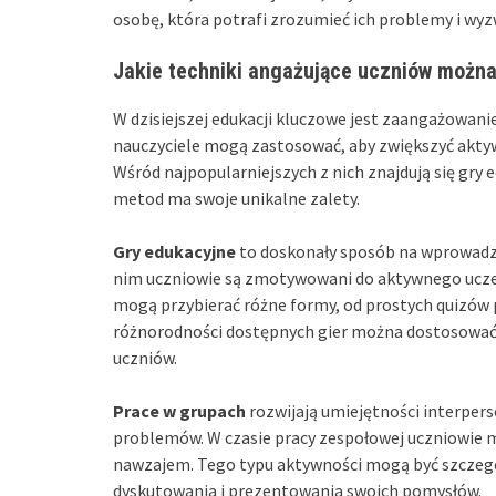
osobę, która potrafi zrozumieć ich problemy i wyz
Jakie techniki angażujące uczniów można
W dzisiejszej edukacji kluczowe jest zaangażowanie
nauczyciele mogą zastosować, aby zwiększyć aktyw
Wśród najpopularniejszych z nich znajdują się gry 
metod ma swoje unikalne zalety.
Gry edukacyjne
to doskonały sposób na wprowadze
nim uczniowie są zmotywowani do aktywnego uczes
mogą przybierać różne formy, od prostych quizów 
różnorodności dostępnych gier można dostosować j
uczniów.
Prace w grupach
rozwijają umiejętności interper
problemów. W czasie pracy zespołowej uczniowie ma
nawzajem. Tego typu aktywności mogą być szczegó
dyskutowania i prezentowania swoich pomysłów.