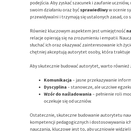
podejścia. Aby zyskać szacunek i zaufanie uczniów
swoim działaniu oraz być
sprawiedliwy
w ocenie sy
przewidywalni i trzymają się ustalonych zasad, co s
Również kluczowym aspektem jest umiejętność
na
relacje opierają się na zrozumieniu i empatii. Nau
słuchać ich oraz okazywać zainteresowanie ich życ
chętniej akceptują autorytet osoby, która traktuje
Aby skutecznie budować autorytet, warto również 
Komunikacja
– jasne przekazywanie informa
Dyscyplina
– stanowcze, ale uczciwe egzekw
Wzór do naśladowania
– pełnienie roli mo
oczekuje się od uczniów.
Ostatecznie, skuteczne budowanie autorytetu nau
kompetencji pedagogicznych i dostosowywania ich 
nauczania, kluczowe jest to, aby uczniowie widziel