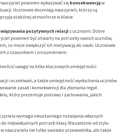
, nauczyciel powinien wykazywać się
konsekwencją
w
tuacji. Uczniowie doceniają nauczycieli, którzy są
przyja stabilnej atmosferze w klasie.
wiązywania pozytywnych relacji
z uczniami. Dobre
czyciel powinien być otwarty na potrzeby swoich uczniów,
iem, co może zwiększyć ich motywację do nauki. Uczniowie
 ich z szacunkiem i zrozumieniem.
zwrócić uwagę na kilka kluczowych umiejętności:
cji i oczekiwań, a także umiejętność wysłuchania uczniów.
owanie zasad i konsekwencji dla złamania reguł.
delu, który prezentuje postawy i zachowania, jakich
czyciela wymaga nieustannego rozwijania własnych
do indywidualnych potrzeb klasy. Niezależnie od stylu
i w nauczycielu nie tylko swojego przewodnika, ale także