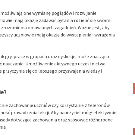
 Umożliwiają one wymianę poglądów i rozwijanie
owie mają okazję zadawać pytania i dzielić się swoimi
o zrozumienia omawianych zagadnień. Ważne jest, aby
szyscy uczniowie mają okazję do wystąpienia i wyrażenia
ak gry, prace w grupach oraz dyskusje, może znacząco
ść nauczania. Umożliwienie aktywnego uczestnictwa
że przyczynia się do lepszego przyswajania wiedzy i
ie?
ednie zachowanie uczniów czy korzystanie z telefonów
ść prowadzenia lekcji. Aby nauczyciel mógł efektywnie
asady dotyczące zachowania oraz stosować różnorodne
nia.