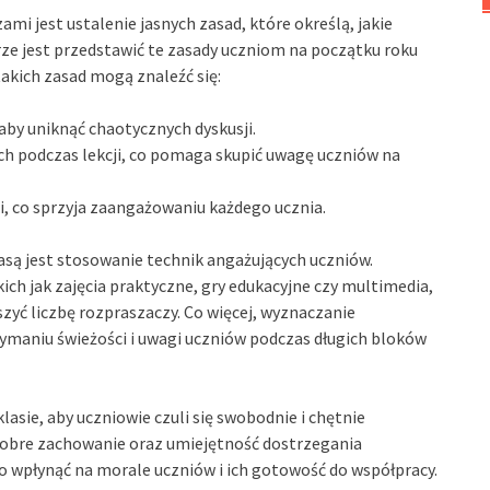
i jest ustalenie jasnych zasad, które określą, jakie
ze jest przedstawić te zasady uczniom na początku roku
akich zasad mogą znaleźć się:
aby uniknąć chaotycznych dyskusji.
h podczas lekcji, co pomaga skupić uwagę uczniów na
, co sprzyja zaangażowaniu każdego ucznia.
ą jest stosowanie technik angażujących uczniów.
h jak zajęcia praktyczne, gry edukacyjne czy multimedia,
zyć liczbę rozpraszaczy. Co więcej, wyznaczanie
maniu świeżości i uwagi uczniów podczas długich bloków
sie, aby uczniowie czuli się swobodnie i chętnie
 dobre zachowanie oraz umiejętność dostrzegania
 wpłynąć na morale uczniów i ich gotowość do współpracy.