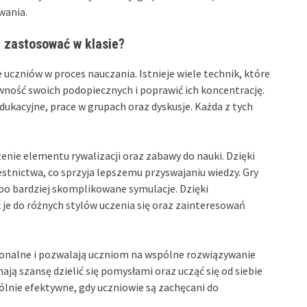
wania.
 zastosować w klasie?
 uczniów w proces nauczania. Istnieje wiele technik, które
ność swoich podopiecznych i poprawić ich koncentrację.
edukacyjne, prace w grupach oraz dyskusje. Każda z tych
nie elementu rywalizacji oraz zabawy do nauki. Dzięki
tnictwa, co sprzyja lepszemu przyswajaniu wiedzy. Gry
po bardziej skomplikowane symulacje. Dzięki
e do różnych stylów uczenia się oraz zainteresowań
sonalne i pozwalają uczniom na wspólne rozwiązywanie
ją szansę dzielić się pomysłami oraz ucząć się od siebie
lnie efektywne, gdy uczniowie są zachęcani do