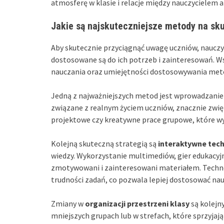
atmosferę w klasie i relacje między nauczycielem a
Jakie są najskuteczniejsze metody na sk
Aby skutecznie przyciągnąć uwagę uczniów, nauczy
dostosowane są do ich potrzeb i zainteresowań. W
nauczania oraz umiejętności dostosowywania metod
Jedną z najważniejszych metod jest wprowadzani
związane z realnym życiem uczniów, znacznie zwięk
projektowe czy kreatywne prace grupowe, które w
Kolejną skuteczną strategią są
interaktywne tec
wiedzy. Wykorzystanie multimediów, gier edukacyjny
zmotywowani i zainteresowani materiałem. Techno
trudności zadań, co pozwala lepiej dostosować na
Zmiany w
organizacji przestrzeni klasy
są kolejn
mniejszych grupach lub w strefach, które sprzyjaj