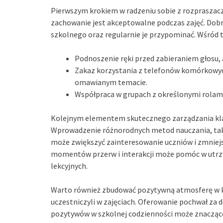
Pierwszym krokiem w radzeniu sobie z rozpraszaczam
zachowanie jest akceptowalne podczas zajęć. Dobr
szkolnego oraz regularnie je przypominać. Wśród t
Podnoszenie ręki przed zabieraniem głosu, 
Zakaz korzystania z telefonów komórkowyc
omawianym temacie.
Współpraca w grupach z określonymi rolami
Kolejnym elementem skutecznego zarządzania klas
Wprowadzenie różnorodnych metod nauczania, takic
może zwiększyć zainteresowanie uczniów i zmniejs
momentów przerw i interakcji może pomóc w utrzy
lekcyjnych.
Warto również zbudować pozytywną atmosferę w kla
uczestniczyli w zajęciach. Oferowanie pochwał za
pozytywów w szkolnej codzienności może znacząco