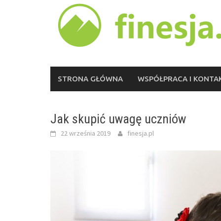
Skip
to
content
STRONA GŁÓWNA
WSPÓŁPRACA I KONTA
Jak skupić uwagę uczniów
22 września 2019
finesja.pl