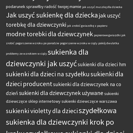
podarunek sprawiłby radość twojej mamie
jak uszyć muszkę dla dziecka
Jak uszyć sukienkę dla dziecka
jak uszyć
torebkę dla dziewczynki
jak zrobić gwiazdkę z papieru
modne torebki dla dziewczynek
papierowe gwiazdki jak
zrobić
pogorszenie wzroku po porodzie
pogorszenie wzroku w ciąży
pokój dwulatka
sukienka dla
problemy ze wzrokiem w ciąży
dziewczynki jak uszyć
sukienki dla dzieci hm
sukienki dla dzieci na szydełku
sukienki dla
dzieci producent
sukienki dla dziewczynek na co
sukienki dla dziewczynek używane
dzień
sukienki
dziewczęce sklep internetowy
sukienki dziewczęce warszawa
szydełkowa
sukienki violetty dla dzieci
sukienka dla dziewczynki krok po