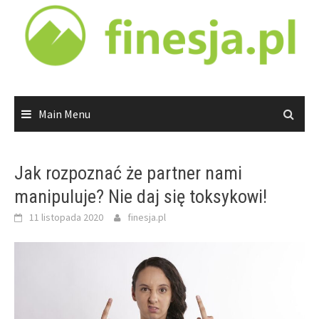
Skip
to
content
Main Menu
Jak rozpoznać że partner nami
manipuluje? Nie daj się toksykowi!
11 listopada 2020
finesja.pl