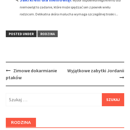
Wybór odpowiedniego kremu dla
niemowląt to zadanie, które może spędzać sen z powiek wielu
rodzicom. Delikatna skóra malucha wymaga szczególnej troski i...
POSTED UNDER
RODZINA
Post
Zimowe dokarmianie
Wyjątkowe zabytki Jordanii
navigation
ptaków
Szukaj:
RODZINA