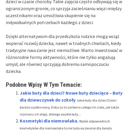
dzieci w czasie choroby. Takie zajęcia często odbywają się w
ograniczonym gronie, co sprzyja zacieśnianiu więzi między
uczestnikami oraz umożliwia skupienie się na
indywidualnych potrzebach każdego z dzieci.
Dzięki alternatywom dla przedszkola rodzice mogą wciąż
wspierać rozwój dziecka, nawet w trudnych chwilach, kiedy
tradycyjne nauczanie jest niemożliwe. Warto inwestować w
różnorodne formy aktywności, które nie tylko angażują
umysł, ale również sprzyjają dobremu samopoczuciu
dziecka.
Podobne Wpisy W Tym Temacie:
Jakie buty dla dzieci? Nowe buty dziecięce – Buty
dla dziewczynek do szkoły
Jakie buty dla dzieci Dzieci
bardzo szybko rosną. Dotyczy to zarówno całego ich ciała, jak także
rozmiaru ich stopy, dlatego zwykle buty...
Kosmetyki dla niemowlaka.
Wybór odpowiednich
kosmetyków dla niemowlaka to nie lada wyzwanie dla świeżo