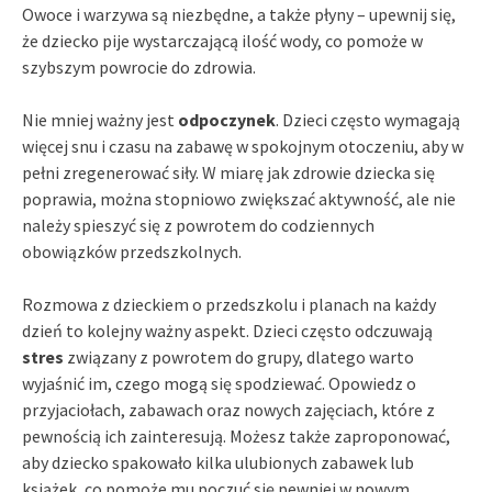
Owoce i warzywa są niezbędne, a także płyny – upewnij się,
że dziecko pije wystarczającą ilość wody, co pomoże w
szybszym powrocie do zdrowia.
Nie mniej ważny jest
odpoczynek
. Dzieci często wymagają
więcej snu i czasu na zabawę w spokojnym otoczeniu, aby w
pełni zregenerować siły. W miarę jak zdrowie dziecka się
poprawia, można stopniowo zwiększać aktywność, ale nie
należy spieszyć się z powrotem do codziennych
obowiązków przedszkolnych.
Rozmowa z dzieckiem o przedszkolu i planach na każdy
dzień to kolejny ważny aspekt. Dzieci często odczuwają
stres
związany z powrotem do grupy, dlatego warto
wyjaśnić im, czego mogą się spodziewać. Opowiedz o
przyjaciołach, zabawach oraz nowych zajęciach, które z
pewnością ich zainteresują. Możesz także zaproponować,
aby dziecko spakowało kilka ulubionych zabawek lub
książek, co pomoże mu poczuć się pewniej w nowym