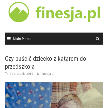
Skip
to
content
Main Menu
Czy puścić dziecko z katarem do
przedszkola
12 sierpnia 2019
finesja.pl