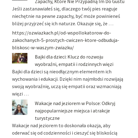
Zapachy, Które Nie Przypadną Im Do Gustu
Jeśli zastanawiałeś się, dlaczego twój pies reaguje
niechętnie na pewne zapachy, być może powinieneś
bliżej przyjrzeć się ich naturze. Okazuje się, że …
https://ozwiazkach.pl/od-wspollokatorow-do-
zakochanych-5-prostych-cwiczen-ktore-odbuduja-
bliskosc-w-waszym-zwiazku/
Bajki dla dzieci: Klucz do rozwoju
wyobraźni, empatii i rodzinnych więzi
Bajki dla dzieci są nieodłącznym elementem ich
wychowania i edukacji. Dzięki nim najmłodsi rozwijają
swoją wyobraźnię, uczą się empatii oraz wzmacniają
więzi …
Wakacje nad jeziorem w Polsce: Odkryj
najpopularniejsze miejsca i atrakcje
turystyczne
Wakacje nad jeziorem to doskonała okazja, aby
oderwać się od codzienności i cieszyć się bliskością