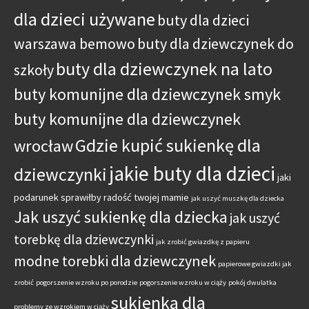
dla dzieci używane
buty dla dzieci
warszawa bemowo
buty dla dziewczynek do
buty dla dziewczynek na lato
szkoły
buty komunijne dla dziewczynek smyk
buty komunijne dla dziewczynek
Gdzie kupić sukienkę dla
wrocław
jakie buty dla dzieci
dziewczynki
jaki
podarunek sprawiłby radość twojej mamie
jak uszyć muszkę dla dziecka
Jak uszyć sukienkę dla dziecka
jak uszyć
torebkę dla dziewczynki
jak zrobić gwiazdkę z papieru
modne torebki dla dziewczynek
papierowe gwiazdki jak
zrobić
pogorszenie wzroku po porodzie
pogorszenie wzroku w ciąży
pokój dwulatka
sukienka dla
problemy ze wzrokiem w ciąży