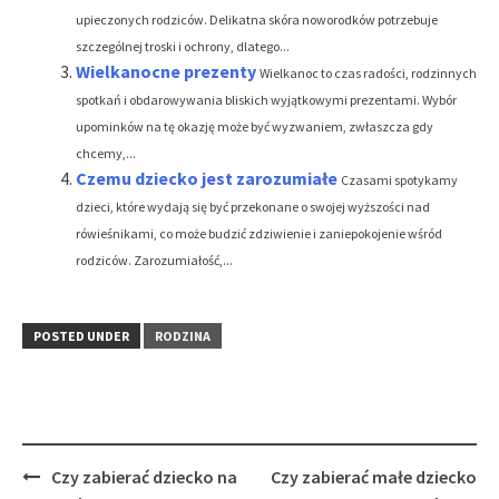
upieczonych rodziców. Delikatna skóra noworodków potrzebuje
szczególnej troski i ochrony, dlatego...
Wielkanocne prezenty
Wielkanoc to czas radości, rodzinnych
spotkań i obdarowywania bliskich wyjątkowymi prezentami. Wybór
upominków na tę okazję może być wyzwaniem, zwłaszcza gdy
chcemy,...
Czemu dziecko jest zarozumiałe
Czasami spotykamy
dzieci, które wydają się być przekonane o swojej wyższości nad
rówieśnikami, co może budzić zdziwienie i zaniepokojenie wśród
rodziców. Zarozumiałość,...
POSTED UNDER
RODZINA
Post
Czy zabierać dziecko na
Czy zabierać małe dziecko