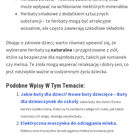
może wpływać na wchłanianie niektórych minerałów.
Herbaty smakowe z dodatkiem sztucznych
substancji – te herbaty mogą być atrakcyjne
wizualnie, ale często zawierają szkodliwe składniki.
Dbając o zdrowie dzieci, warto również upewnić się, że
wybierane herbaty są
naturalne
i przygotowane z ziół,
które są bezpieczne dla najmłodszych, takich jak rumianek
czy melisa. Te zioła mogą wspierać relaksację i dobry sen, co
jest niezwykle ważne w codziennym życiu dziecka.
Podobne Wpisy W Tym Temacie:
Jakie buty dla dzieci? Nowe buty dziecięce – Buty
dla dziewczynek do szkoły
Jakie buty dla dzieci Dzieci
bardzo szybko rosną. Dotyczy to zarówno całego ich ciała, jak także
rozmiaru ich stopy, dlatego zwykle buty...
Elektryczna maszynka do odciągania mleka.
Elektryczna maszynka do odciągania mleka to innowacyjne