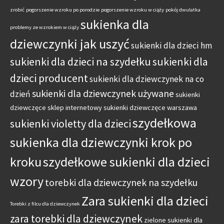
zrobić
pogorszenie wzroku po porodzie
pogorszenie wzroku w ciąży
pokój dwulatka
sukienka dla
problemy ze wzrokiem w ciąży
dziewczynki jak uszyć
sukienki dla dzieci hm
sukienki dla dzieci na szydełku
sukienki dla
dzieci producent
sukienki dla dziewczynek na co
sukienki dla dziewczynek używane
dzień
sukienki
dziewczęce sklep internetowy
sukienki dziewczęce warszawa
szydełkowa
sukienki violetty dla dzieci
sukienka dla dziewczynki krok po
kroku
szydełkowe sukienki dla dzieci
wzory
torebki dla dziewczynek na szydełku
Zara sukienki dla dzieci
Torebki z filcu dla dziewczynek
zara torebki dla dziewczynek
zielone sukienki dla