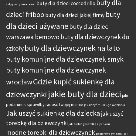
buty dla
buty dla dzieci coccodrillo
astygmatyzm a poród
buty
dzieci friboo
buty dla dzieci jakiej firmy
dla dzieci używane
buty dla dzieci
warszawa bemowo
buty dla dziewczynek do
buty dla dziewczynek na lato
szkoły
buty komunijne dla dziewczynek smyk
buty komunijne dla dziewczynek
Gdzie kupić sukienkę dla
wrocław
jakie buty dla dzieci
dziewczynki
jaki
podarunek sprawiłby radość twojej mamie
jak uszyć muszkę dla dziecka
Jak uszyć sukienkę dla dziecka
jak uszyć
torebkę dla dziewczynki
jak zrobić gwiazdkę z papieru
modne torebki dla dziewczynek
papierowe gwiazdki jak