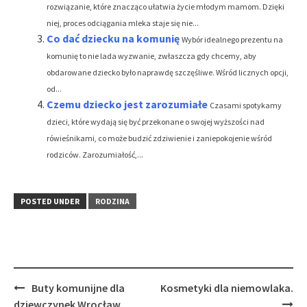
rozwiązanie, które znacząco ułatwia życie młodym mamom. Dzięki
niej, proces odciągania mleka staje się nie...
Co dać dziecku na komunię
Wybór idealnego prezentu na
komunię to nie lada wyzwanie, zwłaszcza gdy chcemy, aby
obdarowane dziecko było naprawdę szczęśliwe. Wśród licznych opcji,
od...
Czemu dziecko jest zarozumiałe
Czasami spotykamy
dzieci, które wydają się być przekonane o swojej wyższości nad
rówieśnikami, co może budzić zdziwienie i zaniepokojenie wśród
rodziców. Zarozumiałość,...
POSTED UNDER
RODZINA
Post
Buty komunijne dla
Kosmetyki dla niemowlaka.
navigation
dziewczynek Wrocław.