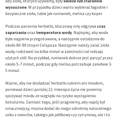
aby zioła, których używamy, były
świeże lub starannie
wysuszone
. W przypadku dzieci warto wybierać łagodne i
bezpieczne zioła, takie jak rumianek, melisa czy koper.
Podczas parzenia herbatki, kluczową rolę odgrywa
czas
zaparzania
oraz
temperatura wody
. Najlepiej, aby woda
była najpierw przegotowana, a następnie ostudzona do
około 80-90 stopni Celsjusza. Następnie należy zalać zioła
wodą i odstawić na kilka minut w zależności od rodzaju
użytych ziół. Na przykład, rumianek dobrze jest parzyć przez
około 5-7 minut, podczas gdy melisa potrzebuje zaledwie 3-
5 minut.
Ważne, aby nie dosładzać herbatki cukrem ani miodem,
ponieważ dzieci poniżej 12. miesiąca życia nie powinny
spożywać miodu ze względu na ryzyko wystąpienia
botulizmu. Zamiast tego, jeśli pragniemy, aby napój był
smaczniejszy, można dodać do niego odrobinę naturalnego
soku z owoców, takiego jak jabłkowy czy cytrynowy, ale i to