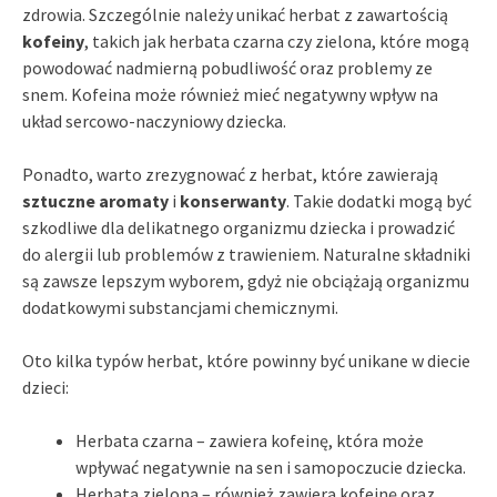
zdrowia. Szczególnie należy unikać herbat z zawartością
kofeiny
, takich jak herbata czarna czy zielona, które mogą
powodować nadmierną pobudliwość oraz problemy ze
snem. Kofeina może również mieć negatywny wpływ na
układ sercowo-naczyniowy dziecka.
Ponadto, warto zrezygnować z herbat, które zawierają
sztuczne aromaty
i
konserwanty
. Takie dodatki mogą być
szkodliwe dla delikatnego organizmu dziecka i prowadzić
do alergii lub problemów z trawieniem. Naturalne składniki
są zawsze lepszym wyborem, gdyż nie obciążają organizmu
dodatkowymi substancjami chemicznymi.
Oto kilka typów herbat, które powinny być unikane w diecie
dzieci:
Herbata czarna – zawiera kofeinę, która może
wpływać negatywnie na sen i samopoczucie dziecka.
Herbata zielona – również zawiera kofeinę oraz