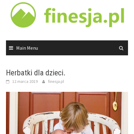
Skip
to
content
Main Menu
Herbatki dla dzieci.
12 marca 2019
finesja.pl