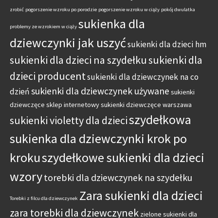
zrobić
pogorszenie wzroku po porodzie
pogorszenie wzroku w ciąży
pokój dwulatka
sukienka dla
problemy ze wzrokiem w ciąży
dziewczynki jak uszyć
sukienki dla dzieci hm
sukienki dla dzieci na szydełku
sukienki dla
dzieci producent
sukienki dla dziewczynek na co
sukienki dla dziewczynek używane
dzień
sukienki
dziewczęce sklep internetowy
sukienki dziewczęce warszawa
szydełkowa
sukienki violetty dla dzieci
sukienka dla dziewczynki krok po
kroku
szydełkowe sukienki dla dzieci
wzory
torebki dla dziewczynek na szydełku
Zara sukienki dla dzieci
Torebki z filcu dla dziewczynek
zara torebki dla dziewczynek
zielone sukienki dla