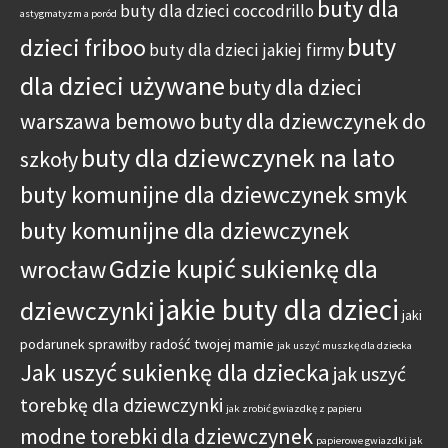
buty dla
buty dla dzieci coccodrillo
astygmatyzm a poród
buty
dzieci friboo
buty dla dzieci jakiej firmy
dla dzieci używane
buty dla dzieci
warszawa bemowo
buty dla dziewczynek do
buty dla dziewczynek na lato
szkoły
buty komunijne dla dziewczynek smyk
buty komunijne dla dziewczynek
Gdzie kupić sukienkę dla
wrocław
jakie buty dla dzieci
dziewczynki
jaki
podarunek sprawiłby radość twojej mamie
jak uszyć muszkę dla dziecka
Jak uszyć sukienkę dla dziecka
jak uszyć
torebkę dla dziewczynki
jak zrobić gwiazdkę z papieru
modne torebki dla dziewczynek
papierowe gwiazdki jak